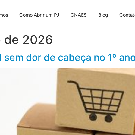
mos
Como Abrir um PJ
CNAES
Blog
Contat
o de 2026
l sem dor de cabeça no 1º an