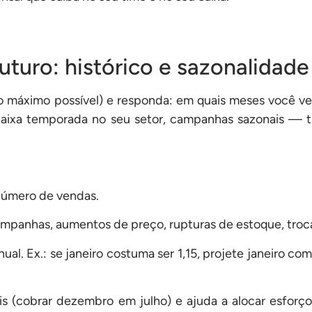
uturo: histórico e sazonalidade
e o máximo possível) e responda: em quais meses você 
lta/baixa temporada no seu setor, campanhas sazonais — t
número de vendas.
ampanhas, aumentos de preço, rupturas de estoque, troca
al. Ex.: se janeiro costuma ser 1,15, projete janeiro co
is (cobrar dezembro em julho) e ajuda a alocar esforç