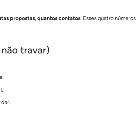
tas propostas
,
quantos contatos
. Esses quatro número
 não travar)
a.
l.
rdar.