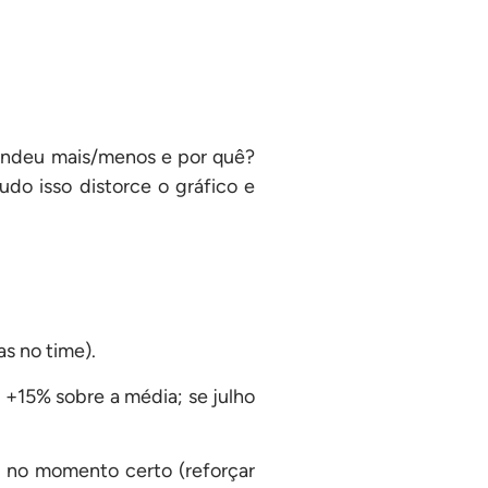
vendeu mais/menos e por quê?
udo isso distorce o gráfico e
s no time).
m +15% sobre a média; se julho
o no momento certo (reforçar