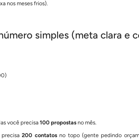
xa nos meses frios).
úmero simples (meta clara e c
00)
das você precisa
100 propostas
no mês.
 precisa
200 contatos
no topo (gente pedindo orçam