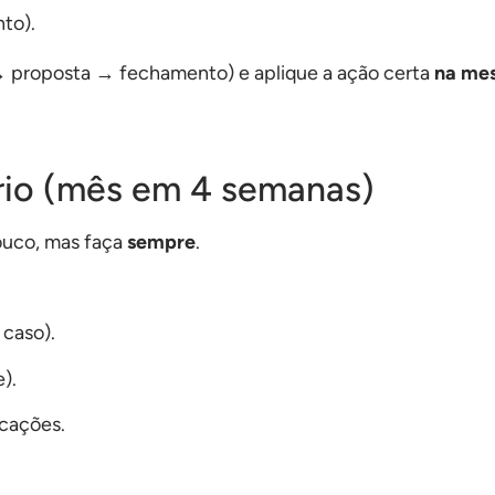
nto).
 proposta → fechamento) e aplique a ação certa
na me
rio (mês em 4 semanas)
ouco, mas faça
sempre
.
 caso).
).
icações.